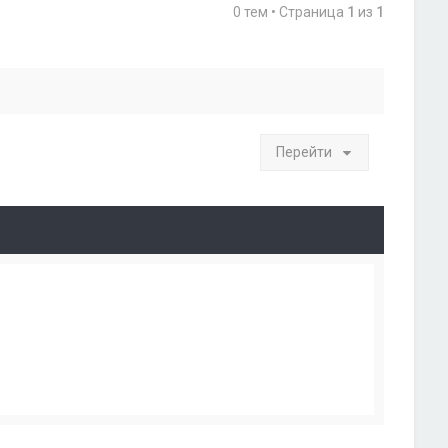
0 тем • Страница
1
из
1
Перейти