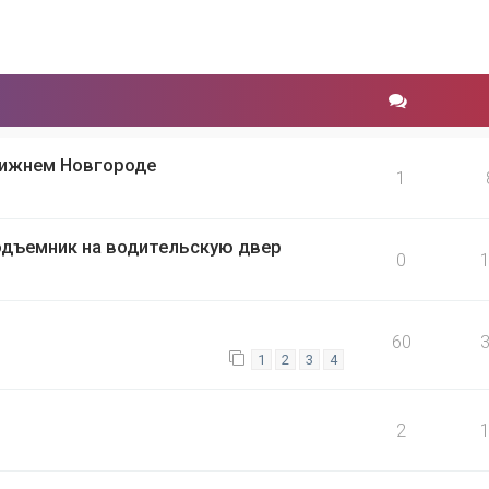
Нижнем Новгороде
1
дъемник на водительскую двер
0
60
1
2
3
4
2