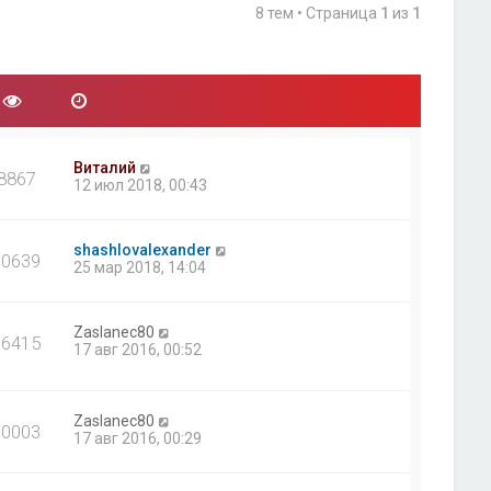
8 тем • Страница
1
из
1
Виталий
8867
12 июл 2018, 00:43
shashlovalexander
10639
25 мар 2018, 14:04
Zaslanec80
36415
17 авг 2016, 00:52
Zaslanec80
10003
17 авг 2016, 00:29