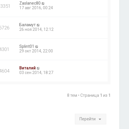
Zaslanec80
13351
17 авг 2016, 00:24
Баламут
6726
26 ноя 2014, 12:12
Splint01
4301
29 окт 2014, 22:00
Виталий
4604
03 сен 2014, 18:27
8 тем • Страница
1
из
1
Перейти