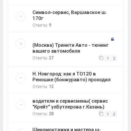
Символ-сервис, Варшавское ш.
170г
Ответы:
9
(Москва) Тринити Авто - тюнинг
вашего автомобиля
Ответы:
27
1
2
Н. Новгород: как я ТО120 в
Реношке (бонжуравто) проходил
Ответы:
12
водители и сервисмены( сервис
"Крейт" улБутлерова г.Казань)
Ответы:
28
1
2
Шиномонтажки и мастера ш-