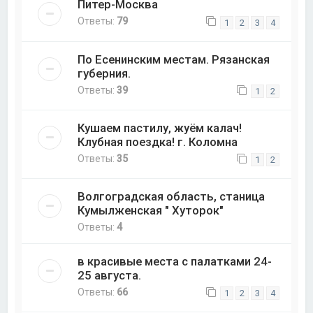
Питер-Москва
Ответы:
79
1
2
3
4
По Есенинским местам. Рязанская
губерния.
Ответы:
39
1
2
Кушаем пастилу, жуём калач!
Клубная поездка! г. Коломна
Ответы:
35
1
2
Волгоградская область, станица
Кумылженская " Хуторок"
Ответы:
4
в красивые места с палатками 24-
25 августа.
Ответы:
66
1
2
3
4