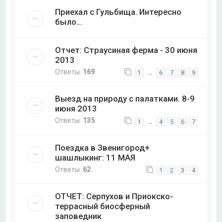
Приехал с Гульбища. Интересно
было...
Отчет: Страусиная ферма - 30 июня
2013
Ответы:
169
…
1
6
7
8
9
Выезд на природу с палатками. 8-9
июня 2013
Ответы:
135
…
1
4
5
6
7
Поездка в Звенигород+
шашлыкинг: 11 МАЯ
Ответы:
62
1
2
3
4
ОТЧЕТ: Серпухов и Приокско-
террасный биосферный
заповедник