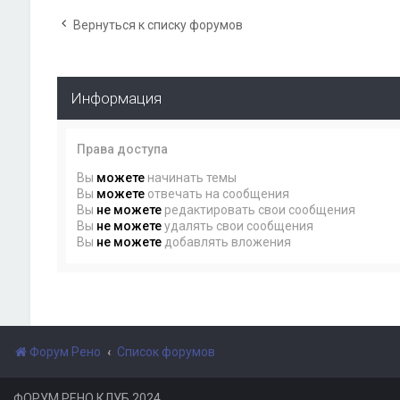
Вернуться к списку форумов
Информация
Права доступа
Вы
можете
начинать темы
Вы
можете
отвечать на сообщения
Вы
не можете
редактировать свои сообщения
Вы
не можете
удалять свои сообщения
Вы
не можете
добавлять вложения
Форум Рено
Список форумов
ФОРУМ РЕНО КЛУБ 2024