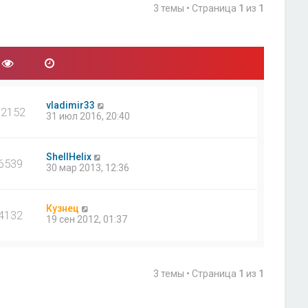
3 темы • Страница
1
из
1
vladimir33
12152
31 июл 2016, 20:40
ShellHelix
6539
30 мар 2013, 12:36
Кузнец
4132
19 сен 2012, 01:37
3 темы • Страница
1
из
1