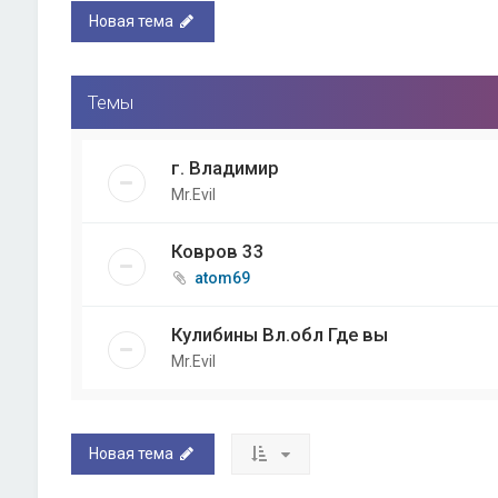
Новая тема
Темы
г. Владимир
Mr.Evil
Ковров 33
atom69
Кулибины Вл.обл Где вы
Mr.Evil
Новая тема