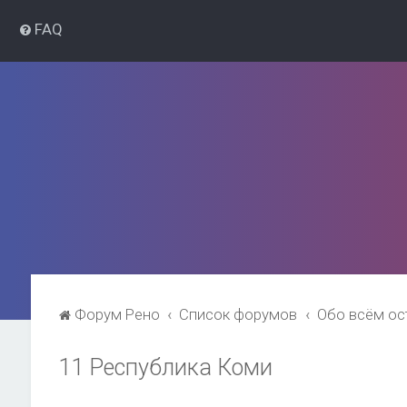
FAQ
Форум Рено
Список форумов
Обо всём о
11 Республика Коми