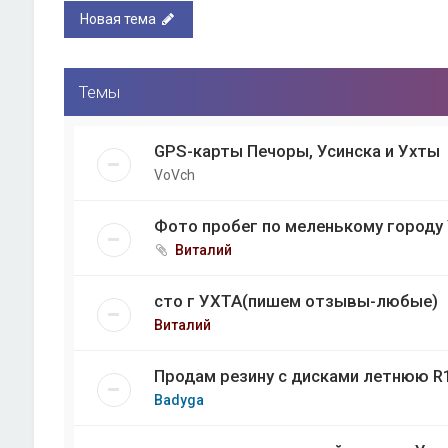
Новая тема
Темы
GPS-карты Печоры, Усинска и Ухты
VoVch
Фото пробег по меленькому городу
Виталий
сто г УХТА(пишем отзывы-любые)
Виталий
Продам резину с дисками летнюю R
Badyga