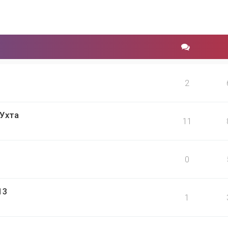
2
 Ухта
11
0
13
1