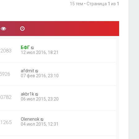
15 тем • Страница
1
из
1
БФГ
12083
12 июл 2016, 18:21
afdmit
5926
07 фев 2016, 23:10
akbr1k
10782
06 июл 2015, 23:20
Olenenok
21265
04 июл 2015, 12:31