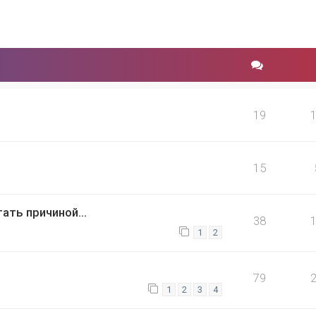
19
15
ать причиной...
38
1
2
79
1
2
3
4