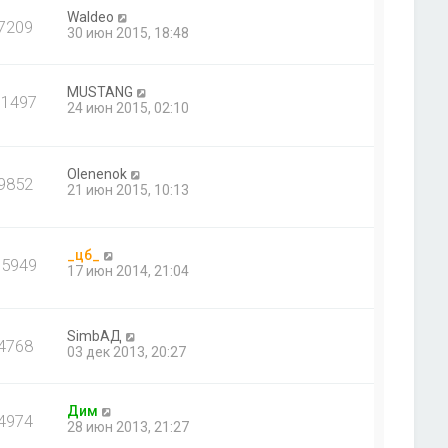
Waldeo
7209
30 июн 2015, 18:48
MUSTANG
31497
24 июн 2015, 02:10
Olenenok
9852
21 июн 2015, 10:13
_цб_
35949
17 июн 2014, 21:04
SimbАД
4768
03 дек 2013, 20:27
Дим
4974
28 июн 2013, 21:27