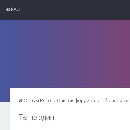
FAQ
Форум Рено
Список форумов
Обо всём о
Ты не один