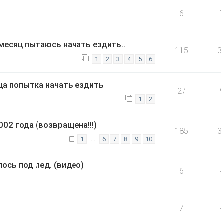
6
есяц пытаюсь начать ездить..
115
1
2
3
4
5
6
а попытка начать ездить
27
1
2
002 года (возвращена!!!)
185
…
1
6
7
8
9
10
ось под лед. (видео)
6
7