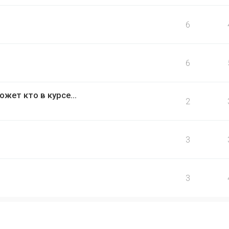
6
6
жет кто в курсе...
2
3
3