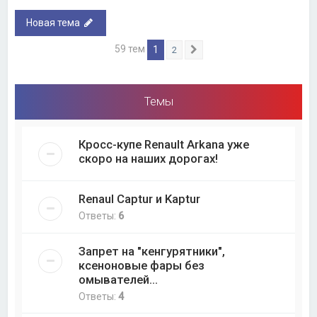
Новая тема
59 тем
1
2
След.
Темы
Кросс-купе Renault Arkana уже
скоро на наших дорогах!
Renaul Captur и Kaptur
Ответы:
6
Запрет на "кенгурятники",
ксеноновые фары без
омывателей...
Ответы:
4