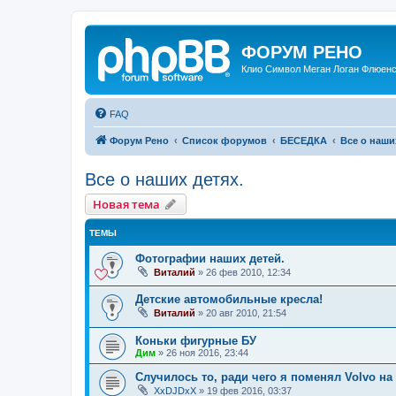
ФОРУМ РЕНО
Клио Символ Меган Логан Флюенс
FAQ
Форум Рено
Список форумов
БЕСЕДКА
Все о наши
Все о наших детях.
Новая тема
ТЕМЫ
Фотографии наших детей.
Виталий
»
26 фев 2010, 12:34
Детские автомобильные кресла!
Виталий
»
20 авг 2010, 21:54
Коньки фигурные БУ
Дим
»
26 ноя 2016, 23:44
Случилось то, ради чего я поменял Volvo на
XxDJDxX
»
19 фев 2016, 03:37