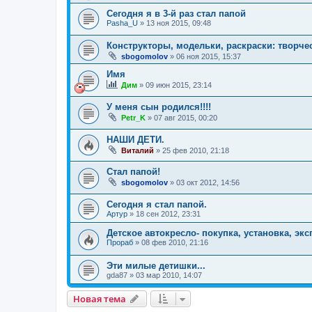
Сегодня я в 3-й раз стал папой
Pasha_U
»
13 ноя 2015, 09:48
Конструкторы, модельки, раскраски: творче
sbogomolov
»
06 ноя 2015, 15:37
Имя
Дим
»
09 июн 2015, 23:14
У меня сын родился!!!!
Petr_K
»
07 авг 2015, 00:20
НАШИ ДЕТИ.
Виталий
»
25 фев 2010, 21:18
Стал папой!
sbogomolov
»
03 окт 2012, 14:56
Сегодня я стал папой.
Артур
»
18 сен 2012, 23:31
Детское автокресло- покупка, установка, эк
Прораб
»
08 фев 2010, 21:16
Эти милые детишки...
gda87
»
03 мар 2010, 14:07
Новая тема