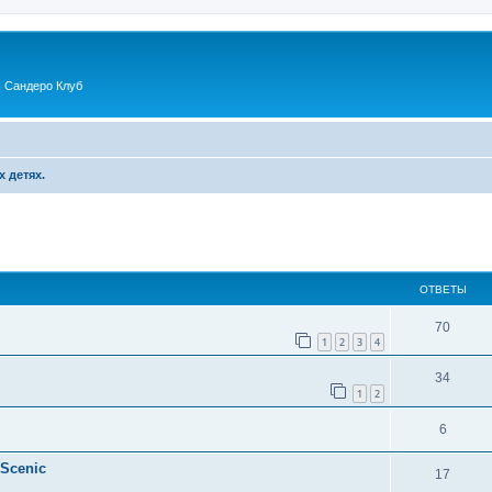
 Сандеро Клуб
х детях.
ОТВЕТЫ
70
1
2
3
4
34
1
2
6
 Scenic
17