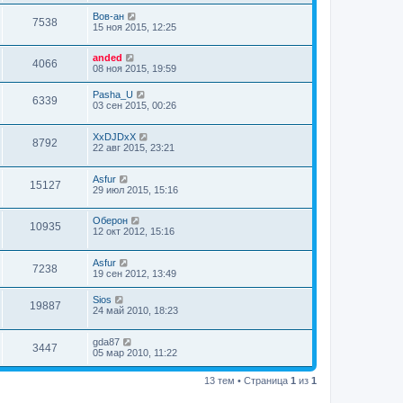
Вов-ан
7538
15 ноя 2015, 12:25
anded
4066
08 ноя 2015, 19:59
Pasha_U
6339
03 сен 2015, 00:26
XxDJDxX
8792
22 авг 2015, 23:21
Asfur
15127
29 июл 2015, 15:16
Оберон
10935
12 окт 2012, 15:16
Asfur
7238
19 сен 2012, 13:49
Sios
19887
24 май 2010, 18:23
gda87
3447
05 мар 2010, 11:22
13 тем • Страница
1
из
1