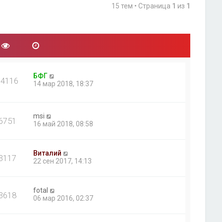
15 тем • Страница
1
из
1
БФГ
14116
14 мар 2018, 18:37
msi
6751
16 май 2018, 08:58
Виталий
3117
22 сен 2017, 14:13
fotal
3618
06 мар 2016, 02:37