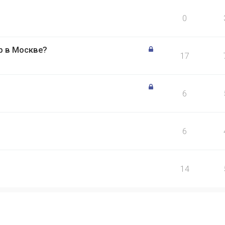
0
р в Москве?
17
6
6
14