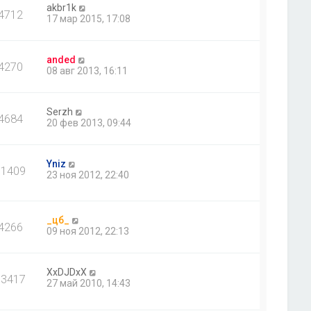
akbr1k
4712
17 мар 2015, 17:08
anded
4270
08 авг 2013, 16:11
Serzh
4684
20 фев 2013, 09:44
Yniz
11409
23 ноя 2012, 22:40
_цб_
4266
09 ноя 2012, 22:13
XxDJDxX
13417
27 май 2010, 14:43