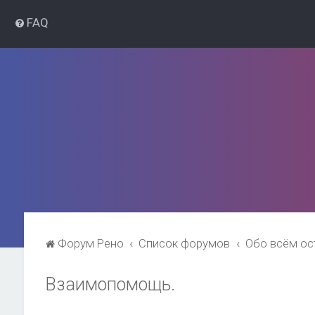
FAQ
Форум Рено
Список форумов
Обо всём о
Взаимопомощь.