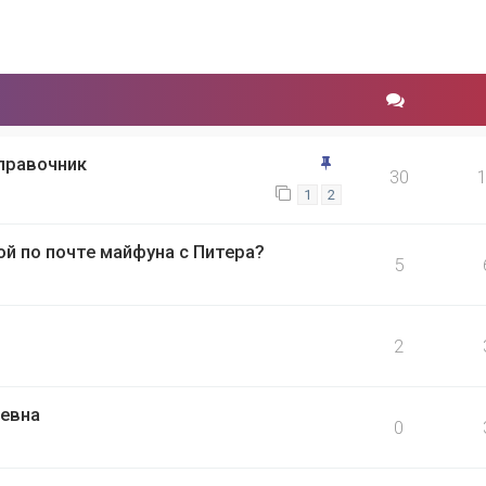
правочник
30
1
2
й по почте майфуна с Питера?
5
2
евна
0