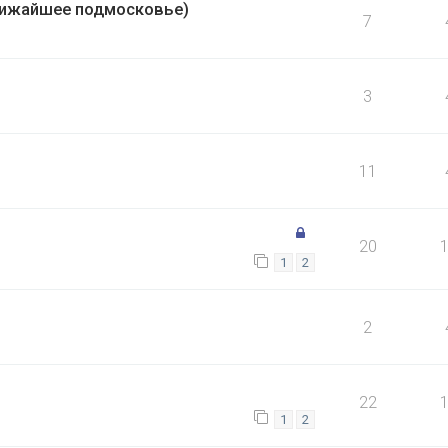
лижайшее подмосковье)
7
3
11
20
1
2
2
22
1
2