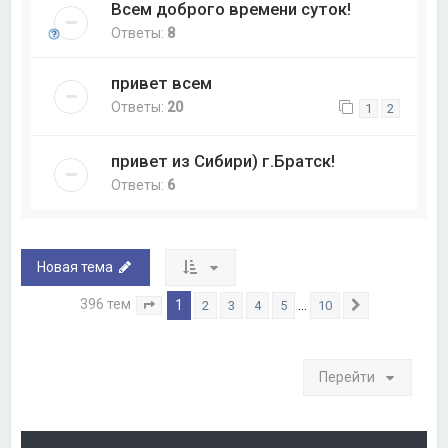
Всем доброго времени суток!
Ответы:
8
привет всем
Ответы:
20
1
2
привет из Сибири) г.Братск!
Ответы:
6
Новая тема
396 тем
1
…
2
3
4
5
10
Страница
1
из
10
След.
Перейти