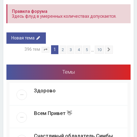
Правила форума
Здесь флуд в умеренных количествах допускается.
Новая тема
396 тем
1
…
2
3
4
5
10
Страница
1
из
10
След.
Темы
Здорово
Всем Привет 👋
Счастливый обладатель Симбы