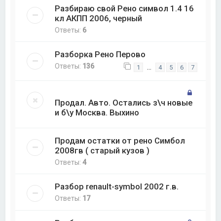
Разбираю свой Рено символ 1.4 16
кл АКПП 2006, черный
Ответы:
6
Разборка Рено Перово
Ответы:
136
…
1
4
5
6
7
Продал. Авто. Остались з\ч новые
и б\у Москва. Выхино
Продам остатки от рено Симбол
2008гв ( старый кузов )
Ответы:
4
Разбор renault-symbol 2002 г.в.
Ответы:
17