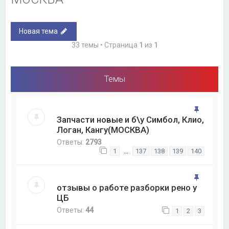
Новая тема
33 темы • Страница
1
из
1
Темы
Запчасти новые и б\у Симбол, Клио,
Логан, Кангу(МОСКВА)
Ответы:
2793
…
1
137
138
139
140
отзывы о работе разборки рено у
ЦБ
Ответы:
44
1
2
3