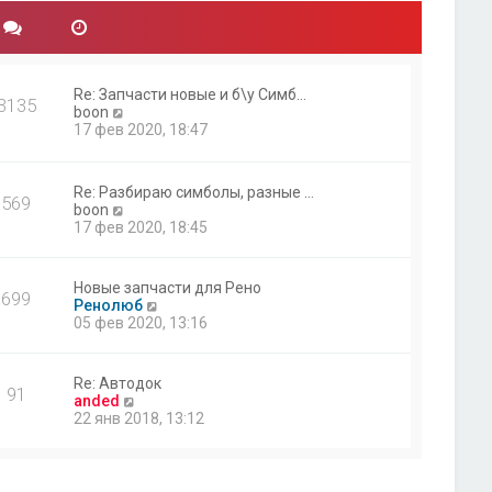
Re: Запчасти новые и б\у Симб…
3135
П
boon
е
17 фев 2020, 18:47
р
е
й
Re: Разбираю симболы, разные …
т
569
П
boon
и
е
17 фев 2020, 18:45
к
р
п
е
о
й
с
Новые запчасти для Рено
699
т
л
П
Ренолюб
и
е
е
05 фев 2020, 13:16
к
д
р
п
н
е
о
е
й
Re: Автодок
с
91
м
т
П
anded
л
у
и
е
22 янв 2018, 13:12
е
с
к
р
д
о
п
е
н
о
о
й
е
б
с
т
м