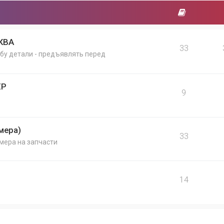
КВА
33
и бу детали - предъявлять перед
ЕР
9
мера)
33
мера на запчасти
14