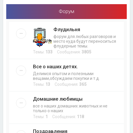
Форум
Флудильня
форум для любых разговоров и
место куда будут переноситься
флудерные темы.
Темы:
133
Сообщения:
3805
Все о наших детях.
Делимся опытом и полезными
вещами,обсуждаем покупки и т.д.
Темы:
13
Сообщения:
365
Домашние любимцы
все о наших домашних животных и не
только о наших
Темы:
1
Сообщения:
118
Поздравления