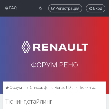
FAQ
Регистрация
Вход
ФОРУМ РЕНО
Форум Рено
Список форумов
Renault Duster
Тюнинг,стайлинг
Тюнинг,стайлинг