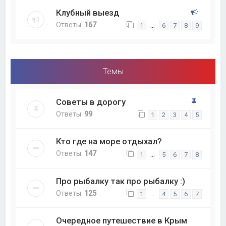
Клубный выезд
Ответы:
167
…
1
6
7
8
9
Темы
Советы в дорогу
Ответы:
99
1
2
3
4
5
Кто где на море отдыхал?
Ответы:
147
…
1
5
6
7
8
Про рыбалку так про рыбалку :)
Ответы:
125
…
1
4
5
6
7
Очередное путешествие в Крым