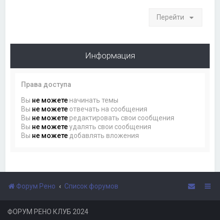
Перейти
Информация
Права доступа
Вы
не можете
начинать темы
Вы
не можете
отвечать на сообщения
Вы
не можете
редактировать свои сообщения
Вы
не можете
удалять свои сообщения
Вы
не можете
добавлять вложения
Форум Рено
Список форумов
ФОРУМ РЕНО КЛУБ 2024