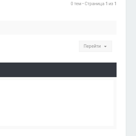
0 тем • Страница
1
из
1
Перейти