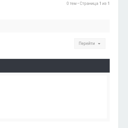
0 тем • Страница
1
из
1
Перейти