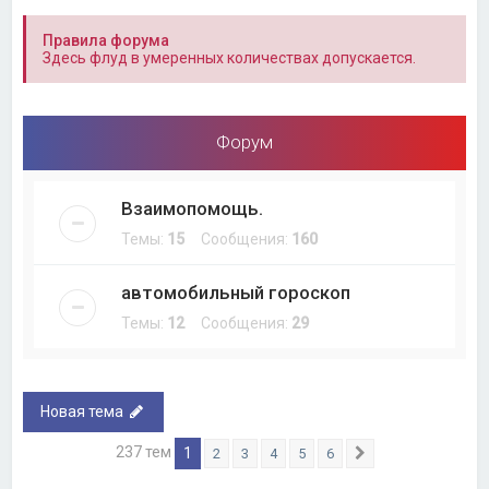
Правила форума
Здесь флуд в умеренных количествах допускается.
Форум
Взаимопомощь.
Темы:
15
Сообщения:
160
автомобильный гороскоп
Темы:
12
Сообщения:
29
Новая тема
237 тем
1
2
3
4
5
6
След.