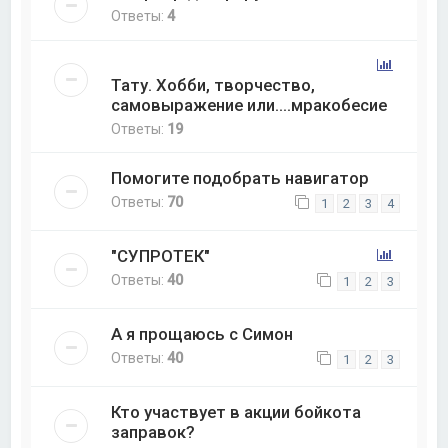
Ответы:
4
Тату. Хобби, творчество,
самовыражение или....мракобесие
Ответы:
19
Помогите подобрать навигатор
Ответы:
70
1
2
3
4
"СУПРОТЕК"
Ответы:
40
1
2
3
А я прощаюсь с Симон
Ответы:
40
1
2
3
Кто участвует в акции бойкота
заправок?