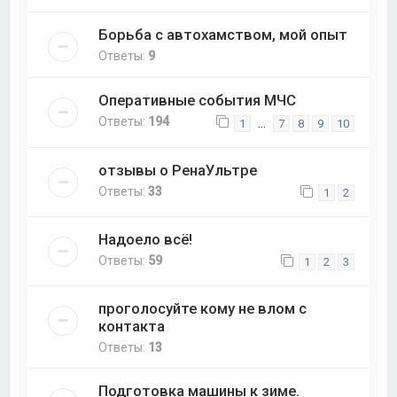
Борьба с автохамством, мой опыт
Ответы:
9
Оперативные события МЧС
Ответы:
194
…
1
7
8
9
10
отзывы о РенаУльтре
Ответы:
33
1
2
Надоело всё!
Ответы:
59
1
2
3
проголосуйте кому не влом с
контакта
Ответы:
13
Подготовка машины к зиме.