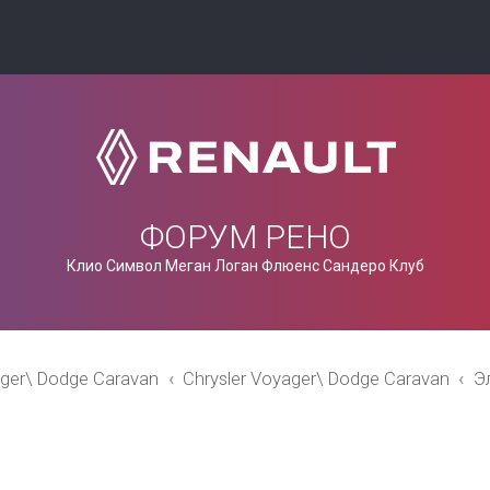
ФОРУМ РЕНО
Клио Символ Меган Логан Флюенс Сандеро Клуб
ager\ Dodge Caravan
Chrysler Voyager\ Dodge Caravan
Э