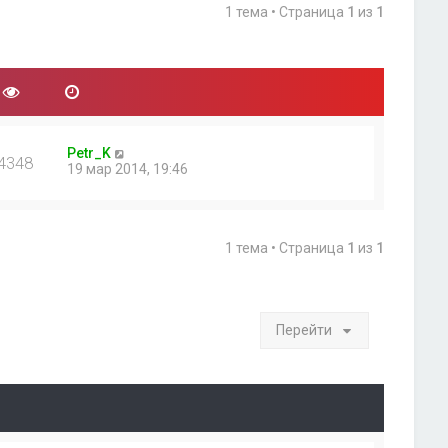
1 тема • Страница
1
из
1
Petr_K
4348
19 мар 2014, 19:46
1 тема • Страница
1
из
1
Перейти