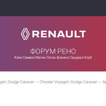
ФОРУМ РЕНО
Клио Символ Меган Логан Флюенс Сандеро Клуб
ager\ Dodge Caravan
Chrysler Voyager\ Dodge Caravan
А