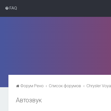
FAQ
Форум Рено
Список форумов
Chrysler Voy
Автозвук