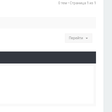
0 тем • Страница
1
из
1
Перейти