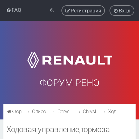
FAQ
Регистрация
Вход
ФОРУМ РЕНО
Форум Рено
Список форумов
Chrysler Voyager\ Dodge Caravan
Chrysler Voyager\ Dodge Caravan
Ходовая,управление,тормоза
Ходовая,управление,тормоза