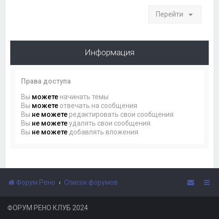
Перейти
Информация
Права доступа
Вы
можете
начинать темы
Вы
можете
отвечать на сообщения
Вы
не можете
редактировать свои сообщения
Вы
не можете
удалять свои сообщения
Вы
не можете
добавлять вложения
Форум Рено
Список форумов
ФОРУМ РЕНО КЛУБ 2024