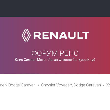
ФОРУМ РЕНО
Клио Символ Меган Логан Флюенс Сандеро Клуб
ager\ Dodge Caravan
Chrysler Voyager\ Dodge Caravan
Х