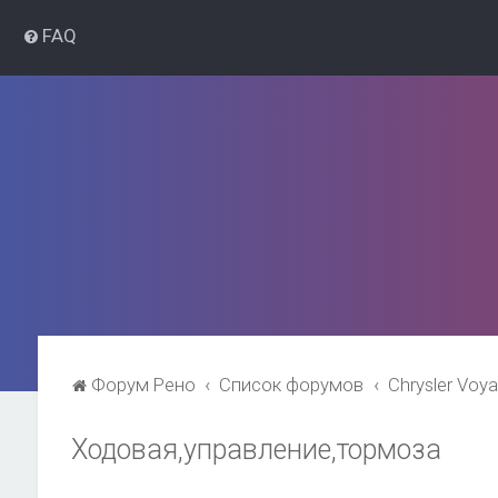
FAQ
Форум Рено
Список форумов
Chrysler Voy
Ходовая,управление,тормоза