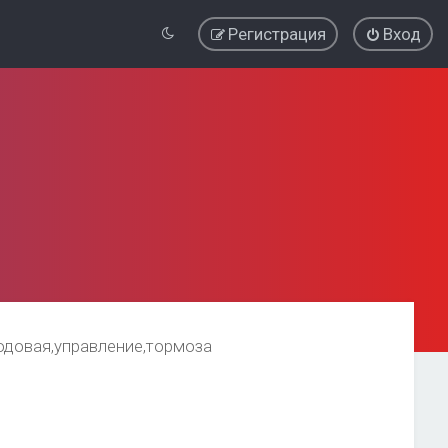
Регистрация
Вход
одовая,управление,тормоза