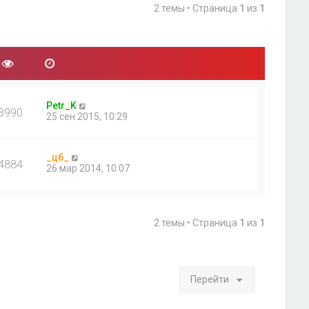
2 темы • Страница
1
из
1
Petr_K
3990
25 сен 2015, 10:29
_цб_
4884
26 мар 2014, 10:07
2 темы • Страница
1
из
1
Перейти