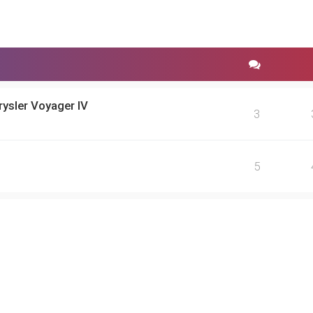
sler Voyager IV
3
5