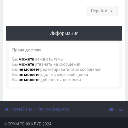
Перейти
Информация
Права доступа
Вы
можете
начинать темы
Вы
можете
отвечать на сообщения
Вы
не можете
редактировать свои сообщения
Вы
не можете
удалять свои сообщения
Вы
не можете
добавлять вложения
Форум Рено
Список форумов
ФОРУМ РЕНО КЛУБ 2024