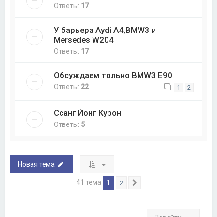
Ответы:
17
У барьера Aydi A4,BMW3 и
Mersedes W204
Ответы:
17
Обсуждаем только BMW3 Е90
Ответы:
22
1
2
Ссанг Йонг Курон
Ответы:
5
Новая тема
41 тема
1
2
След.