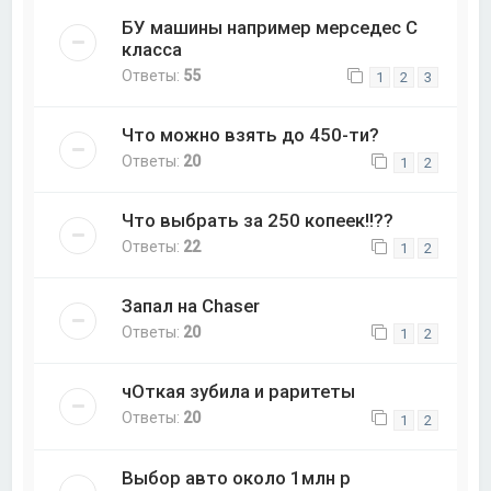
БУ машины например мерседес С
класса
Ответы:
55
1
2
3
Что можно взять до 450-ти?
Ответы:
20
1
2
Что выбрать за 250 копеек!!??
Ответы:
22
1
2
Запал на Chaser
Ответы:
20
1
2
чОткая зубила и раритеты
Ответы:
20
1
2
Выбор авто около 1млн р