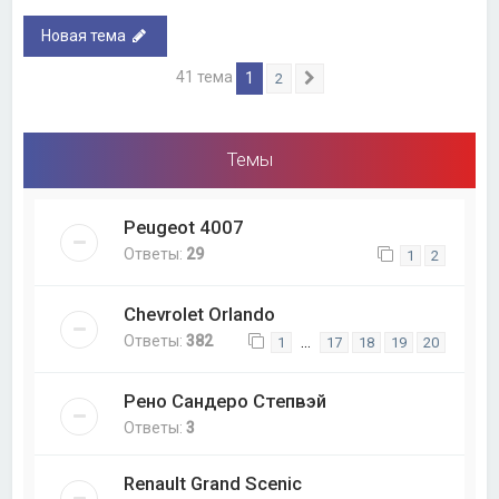
Новая тема
41 тема
1
2
След.
Темы
Peugeot 4007
Ответы:
29
1
2
Chevrolet Orlando
Ответы:
382
…
1
17
18
19
20
Рено Сандеро Степвэй
Ответы:
3
Renault Grand Scenic