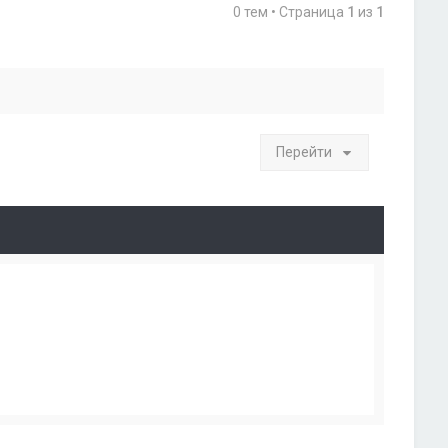
0 тем • Страница
1
из
1
Перейти