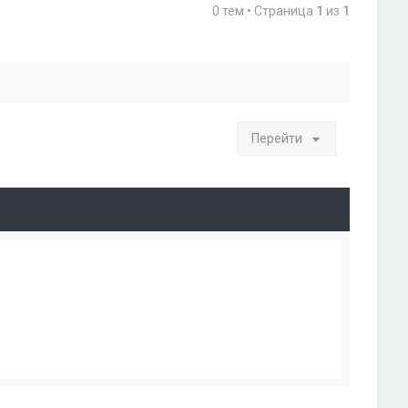
0 тем • Страница
1
из
1
Перейти