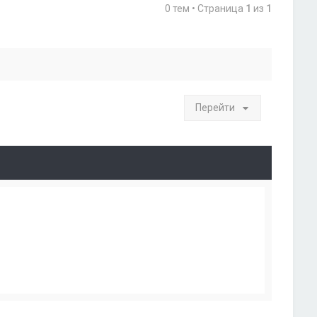
0 тем • Страница
1
из
1
Перейти