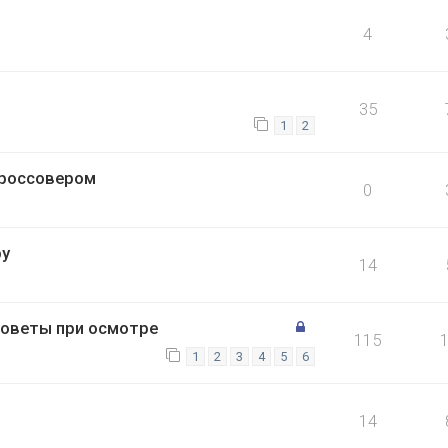
4
35
1
2
 кроссовером
0
ру
14
советы при осмотре
115
1
2
3
4
5
6
14