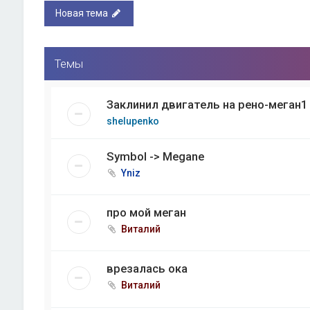
Новая тема
Темы
Заклинил двигатель на рено-меган1 
shelupenko
Symbol -> Megane
Yniz
про мой меган
Виталий
врезалась ока
Виталий