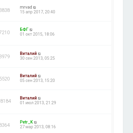
mrvad
3838
15 апр 2017, 20:40
БФГ
7210
01 окт 2015, 18:06
Виталий
3979
30 сен 2013, 05:25
Виталий
5520
05 сен 2013, 15:20
Виталий
18184
01 июл 2013, 21:29
Petr_K
8364
27 мар 2013, 08:16