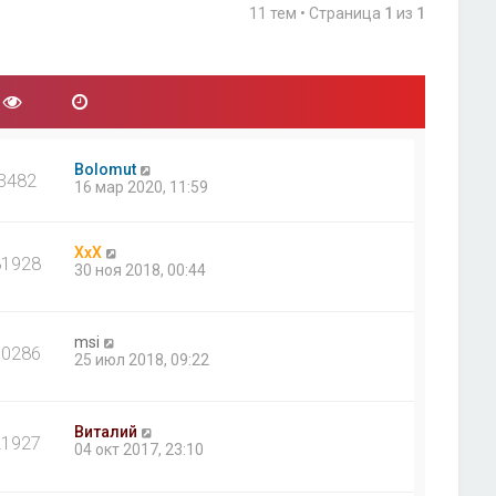
11 тем • Страница
1
из
1
Bolomut
3482
16 мар 2020, 11:59
ХхХ
81928
30 ноя 2018, 00:44
msi
30286
25 июл 2018, 09:22
Виталий
21927
04 окт 2017, 23:10