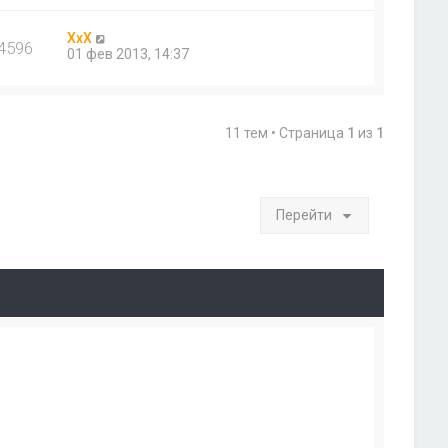
ХхХ
4596
01 фев 2013, 14:37
11 тем • Страница
1
из
1
Перейти