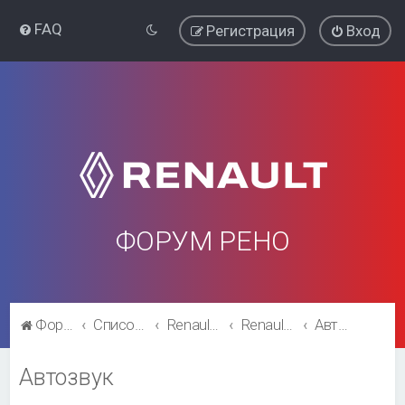
FAQ
Регистрация
Вход
ФОРУМ РЕНО
Форум Рено
Список форумов
Renault Logan
Renault Logan
Автозвук
Автозвук