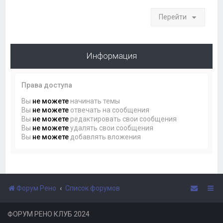
Перейти
Информация
Права доступа
Вы
не можете
начинать темы
Вы
не можете
отвечать на сообщения
Вы
не можете
редактировать свои сообщения
Вы
не можете
удалять свои сообщения
Вы
не можете
добавлять вложения
Форум Рено
Список форумов
ФОРУМ РЕНО КЛУБ 2024