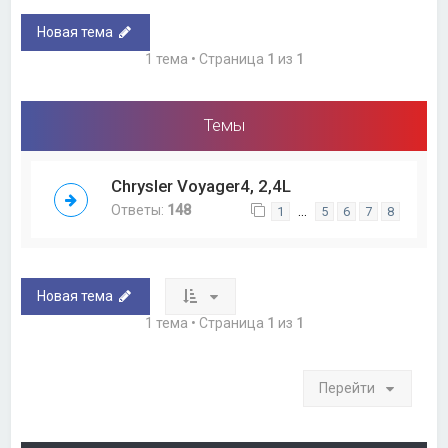
Новая тема
1 тема • Страница
1
из
1
Темы
Chrysler Voyager4, 2,4L
Ответы:
148
…
1
5
6
7
8
Новая тема
1 тема • Страница
1
из
1
Перейти