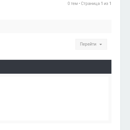
0 тем • Страница
1
из
1
Перейти