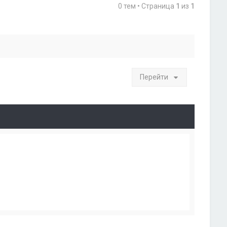
0 тем • Страница
1
из
1
Перейти