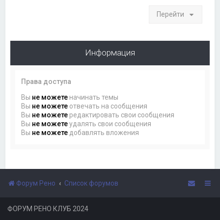
Перейти
Информация
Права доступа
Вы
не можете
начинать темы
Вы
не можете
отвечать на сообщения
Вы
не можете
редактировать свои сообщения
Вы
не можете
удалять свои сообщения
Вы
не можете
добавлять вложения
Форум Рено
Список форумов
ФОРУМ РЕНО КЛУБ 2024