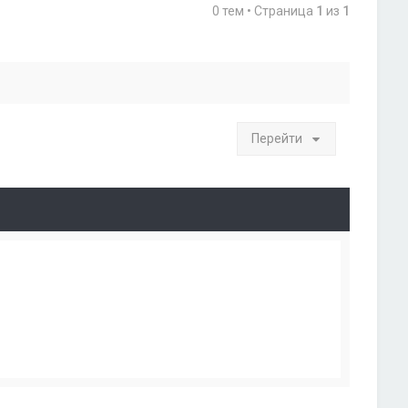
0 тем • Страница
1
из
1
Перейти