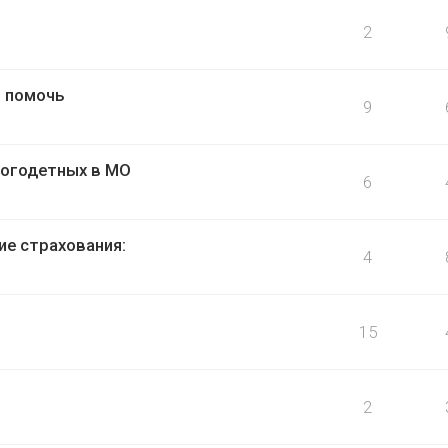
2
т помочь
9
ногодетных в МО
6
ие страхования:
4
15
2