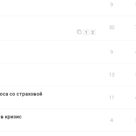
9
30
1
2
9
13
оса со страховой
11
в кризис
4