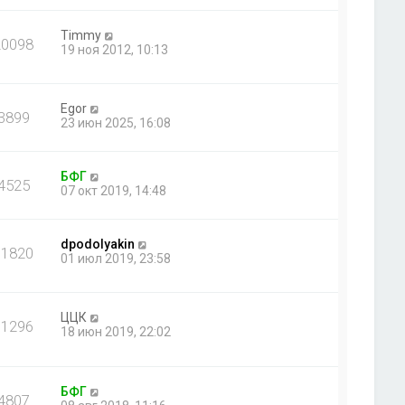
щ
е
н
Timmy
20098
и
19 ноя 2012, 10:13
ю
Egor
3899
23 июн 2025, 16:08
БФГ
4525
07 окт 2019, 14:48
dpodolyakin
11820
01 июл 2019, 23:58
ЦЦК
31296
18 июн 2019, 22:02
БФГ
4807