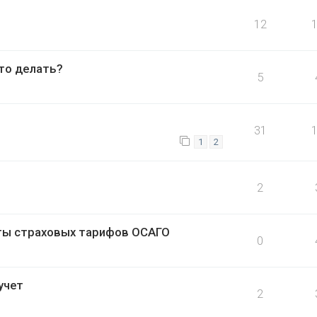
12
то делать?
5
31
1
2
2
ты страховых тарифов ОСАГО
0
учет
2