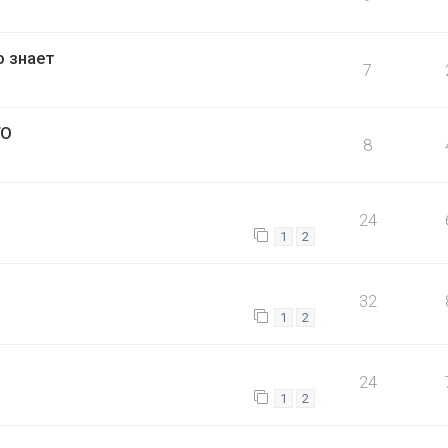
о знает
7
ГО
8
24
1
2
32
1
2
24
1
2