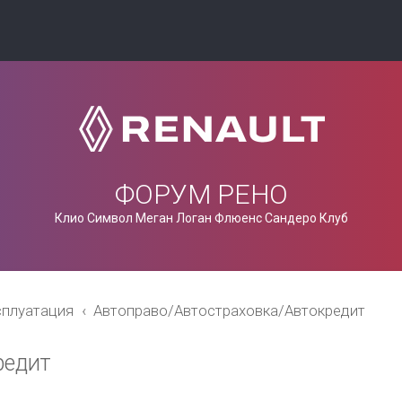
ФОРУМ РЕНО
Клио Символ Меган Логан Флюенс Сандеро Клуб
сплуатация
Автоправо/Автостраховка/Автокредит
редит