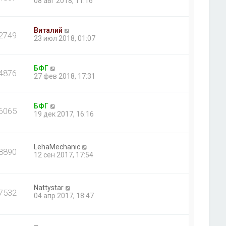
08 авг 2018, 11:16
Виталий
2749
23 июл 2018, 01:07
БФГ
4876
27 фев 2018, 17:31
БФГ
6065
19 дек 2017, 16:16
LehaMechanic
8890
12 сен 2017, 17:54
Nattystar
7532
04 апр 2017, 18:47