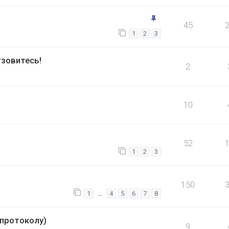
45
1
2
3
зовитесь!
2
10
52
1
2
3
150
…
1
4
5
6
7
8
опротоколу)
9