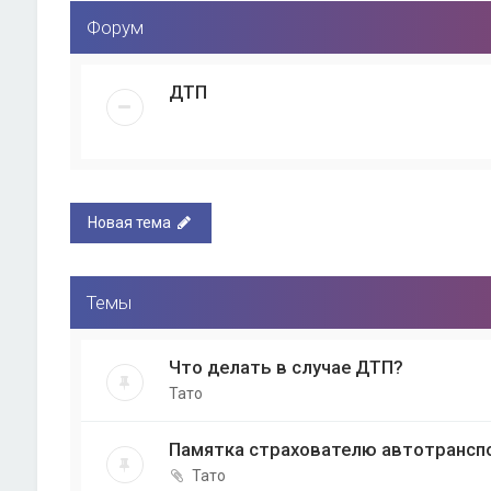
Форум
ДТП
Новая тема
Темы
Что делать в случае ДТП?
Тато
Памятка страхователю автотрансп
Тато