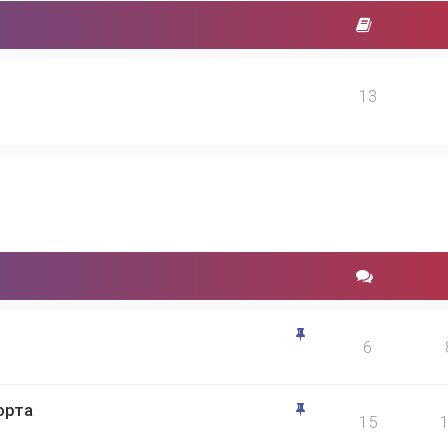
13
6
орта
15