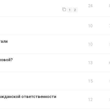
24
1
2
10
тали
10
ховой?
13
15
ажданской ответственности
12