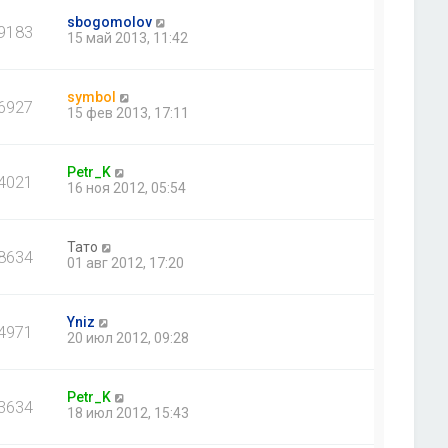
sbogomolov
9183
15 май 2013, 11:42
symbol
6927
15 фев 2013, 17:11
Petr_K
4021
16 ноя 2012, 05:54
Тато
8634
01 авг 2012, 17:20
Yniz
4971
20 июл 2012, 09:28
Petr_K
3634
18 июл 2012, 15:43