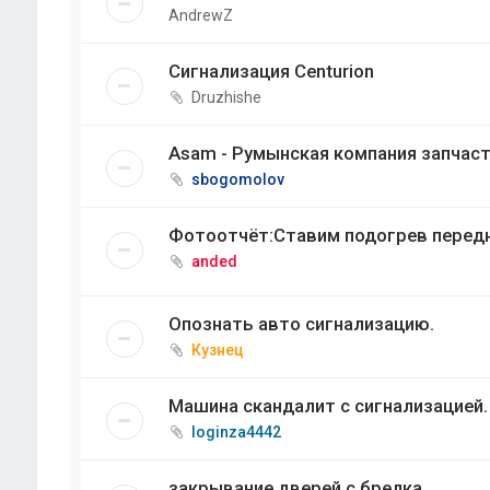
AndrewZ
Сигнализация Centurion
Druzhishe
Asam - Румынская компания запчаст
sbogomolov
Фотоотчёт:Ставим подогрев передни
anded
Опознать авто сигнализацию.
Кузнец
Машина скандалит с сигнализацией.
loginza4442
закрывание дверей с брелка