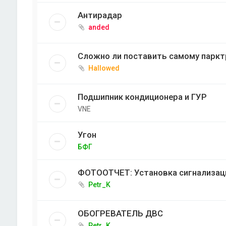
Антирадар
anded
Сложно ли поставить самому парктр
Hallowed
Подшипник кондиционера и ГУР
VNE
Угон
БФГ
ФОТООТЧЕТ: Установка сигнализаци
Petr_K
ОБОГРЕВАТЕЛЬ ДВС
Petr_K