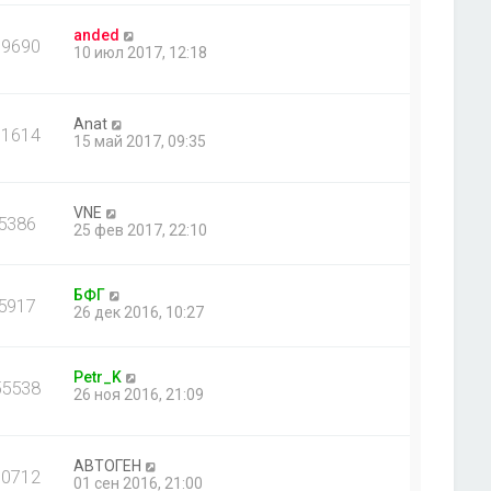
anded
19690
10 июл 2017, 12:18
Anat
11614
15 май 2017, 09:35
VNE
5386
25 фев 2017, 22:10
БФГ
5917
26 дек 2016, 10:27
Petr_K
55538
26 ноя 2016, 21:09
АВТОГЕН
30712
01 сен 2016, 21:00