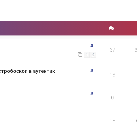
37
1
2
стробоскоп в аутентик
13
0
18