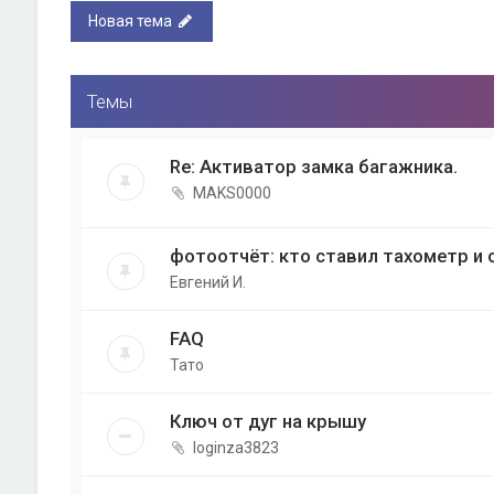
Новая тема
Темы
Re: Активатор замка багажника.
MAKS0000
фотоотчёт: кто ставил тахометр и 
Евгений И.
FAQ
Тато
Ключ от дуг на крышу
loginza3823