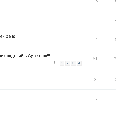
18
1
ей рено.
14
х сидений в Аутентик!!!
61
1
2
3
4
3
17