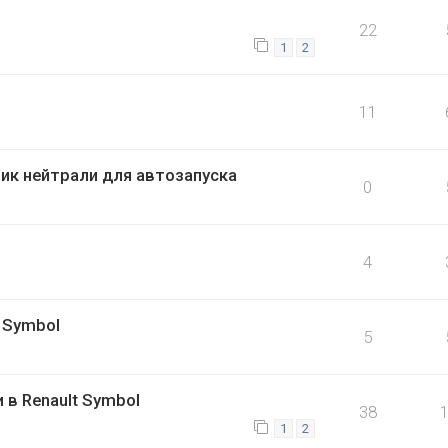
22
1
2
11
ик нейтрали для автозапуска
0
4
 Symbol
5
в Renault Symbol
38
1
2