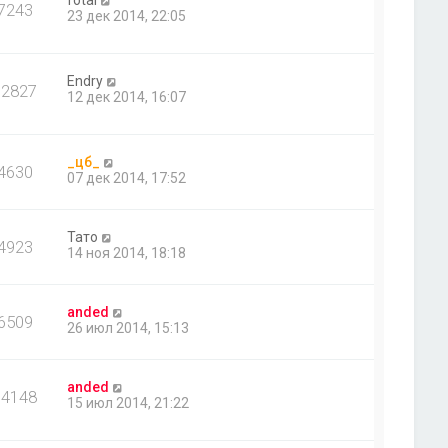
7243
23 дек 2014, 22:05
Endry
12827
12 дек 2014, 16:07
_цб_
4630
07 дек 2014, 17:52
Тато
4923
14 ноя 2014, 18:18
anded
6509
26 июл 2014, 15:13
anded
14148
15 июл 2014, 21:22