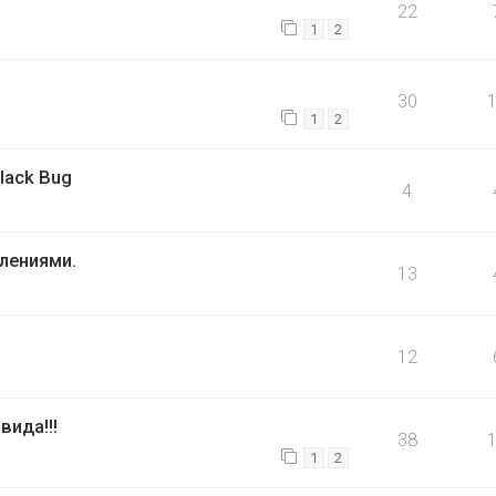
22
1
2
30
1
2
lack Bug
4
лениями.
13
12
ида!!!
38
1
2