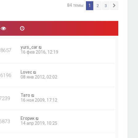
84 темы
1
2
3
След.
yurs_car
38657
16 фев 2016, 12:19
Lovec
16196
08 янв 2012, 02:02
Тато
7239
16 ноя 2009, 17:12
Егорик
6873
14 апр 2019, 10:25