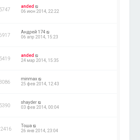
anded
5747
06 июн 2014, 22:22
Андрей 174
6917
06 апр 2014, 15:23
anded
5419
24 мар 2014, 15:35
minmax
3086
25 фев 2014, 12:43
shayder
5390
03 фев 2014, 00:04
Тоша
12416
26 янв 2014, 23:04