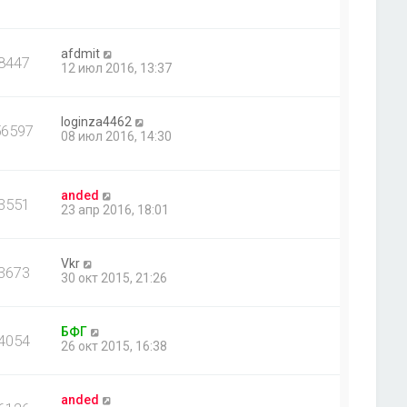
afdmit
8447
12 июл 2016, 13:37
loginza4462
56597
08 июл 2016, 14:30
anded
3551
23 апр 2016, 18:01
Vkr
3673
30 окт 2015, 21:26
БФГ
4054
26 окт 2015, 16:38
anded