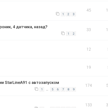
45
1
2
3
оник, 4 датчика, назад?
33
1
2
12
19
и StarLineА91 с автозапуском
174
…
1
5
6
7
8
9
133