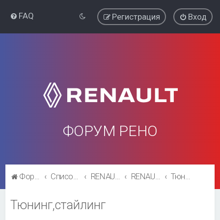
FAQ
Регистрация
Вход
ФОРУМ РЕНО
Форум Рено
Список форумов
RENAULT SYMBOL
RENAULT SYMBOL
Тюнинг,стайлинг
Тюнинг,стайлинг