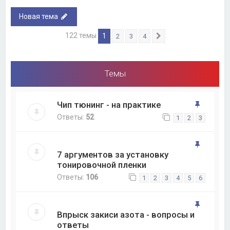
Новая тема
122 темы
1
2
3
4
След.
Темы
Чип тюнинг - на практике
Ответы:
52
1
2
3
7 аргументов за установку
тонировочной пленки
Ответы:
106
1
2
3
4
5
6
Впрыск закиси азота - вопросы и
ответы