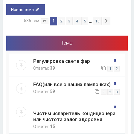
Новая тема
586 тем
1
…
2
3
4
5
15
Страница
1
из
15
След.
Темы
Регулировка света фар
Ответы:
39
1
2
FAQ(или все о наших лампочках)
Ответы:
59
1
2
3
Чистим испаритель кондиционера
или чистота залог здоровья
Ответы:
15