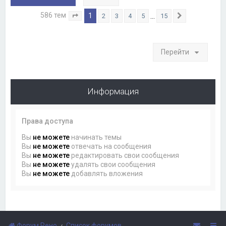
586 тем
1
…
2
3
4
5
15
Страница
1
из
15
След.
Перейти
Информация
Права доступа
Вы
не можете
начинать темы
Вы
не можете
отвечать на сообщения
Вы
не можете
редактировать свои сообщения
Вы
не можете
удалять свои сообщения
Вы
не можете
добавлять вложения
Форум Рено
Список форумов