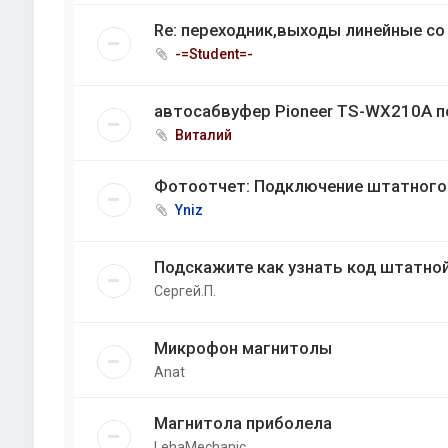
Re: переходник,выходы линейные с
-=Student=-
автосабвуфер Pioneer TS-WX210A п
Виталий
Фотоотчет: Подключение штатного 
Yniz
Подскажите как узнать код штатно
Сергей.П.
Микрофон магнитолы
Anat
Магнитола приболела
LehaMechanic