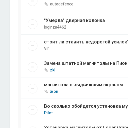
autodefence
"Умерла" дверная колонка
loginza4462
стоит ли ставить недорогой усилок
Vil'
Замена штатной магнитолы на Пион
zkl
магнитола с выдвижным экраном
жон
Во сколько обойдется установка му
Pilot
Установка магнитолы от Logan\Sande