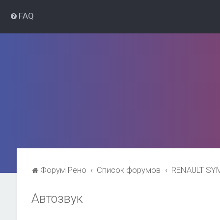
FAQ
Форум Рено
Список форумов
RENAULT SY
Автозвук