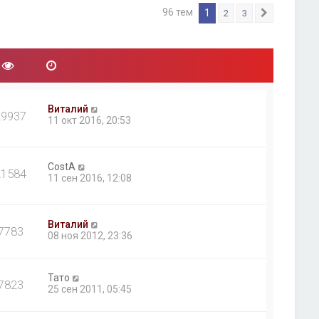
96 тем
1
2
3
След.
Виталий
29937
11 окт 2016, 20:53
CostA
21584
11 сен 2016, 12:08
Виталий
7783
08 ноя 2012, 23:36
Тато
7823
25 сен 2011, 05:45