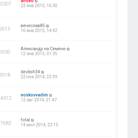
anded
10507
22 янв 2015, 16:30
вячеслав85
2613
16 янв 2015, 14:42
Александр на Семёне
6050
12 янв 2015, 01:35
devilish34
8318
22 ноя 2014, 23:39
noskovvadim
14512
12 авг 2014, 21:47
fotal
77682
14 июл 2014, 23:15