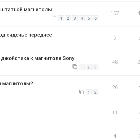
о штатной магнитолы.
107
1
2
3
4
5
6
од сиденье переднее
2
джойстика к магнитоле Sony
48
1
2
3
й магнитолы?
26
1
2
11
4