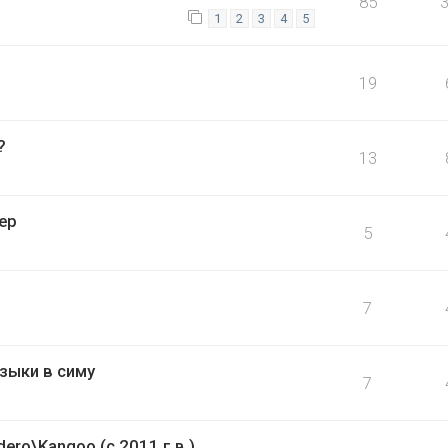
85
1
2
3
4
5
19
?
13
ер
5
7
зыки в симу
7
ro\Kangoo (с 2011 г.в.)