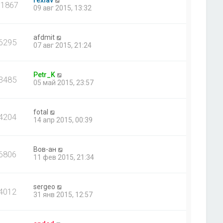
11867
09 авг 2015, 13:32
afdmit
6295
07 авг 2015, 21:24
Petr_K
3485
05 май 2015, 23:57
fotal
4204
14 апр 2015, 00:39
Вов-ан
6806
11 фев 2015, 21:34
sergeo
4012
31 янв 2015, 12:57