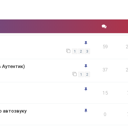
59
1
2
3
в Аутентик)
37
1
2
15
о автозвуку
0