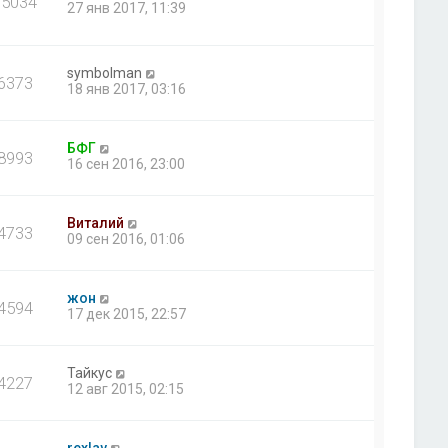
35034
27 янв 2017, 11:39
symbolman
6373
18 янв 2017, 03:16
БФГ
8993
16 сен 2016, 23:00
Виталий
4733
09 сен 2016, 01:06
жон
4594
17 дек 2015, 22:57
Тайкус
4227
12 авг 2015, 02:15
rexlav