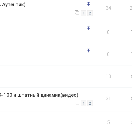
в Аутентик)
34
1
2
0
0
10
-100 и штатный динамик(видео)
31
1
2
5