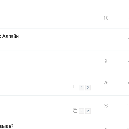
10
к Алпайн
1
9
26
1
2
22
1
2
узыке?