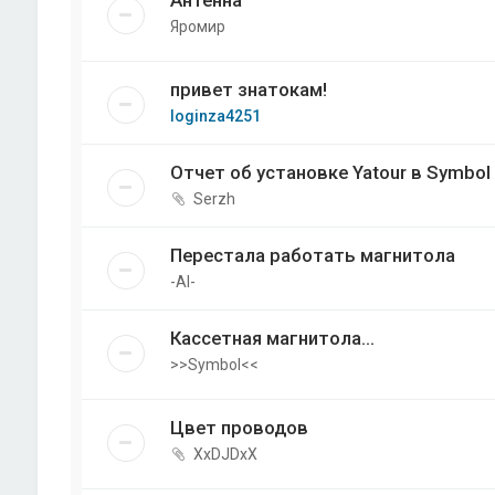
Яромир
привет знатокам!
loginza4251
Отчет об установке Yatour в Symbol
Serzh
Перестала работать магнитола
-Al-
Кассетная магнитола...
>>Symbol<<
Цвет проводов
XxDJDxX