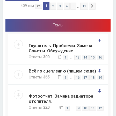
409 тем
1
…
2
3
4
5
11
Страница
1
из
11
След.
Темы
Глушитель: Проблемы. Замена.
Советы. Обсуждение.
Ответы:
300
…
1
13
14
15
16
Всё по сцеплению (пишем сюда)
Ответы:
365
…
1
16
17
18
19
Фотоотчет: Замена радиатора
отопителя.
Ответы:
220
…
1
9
10
11
12