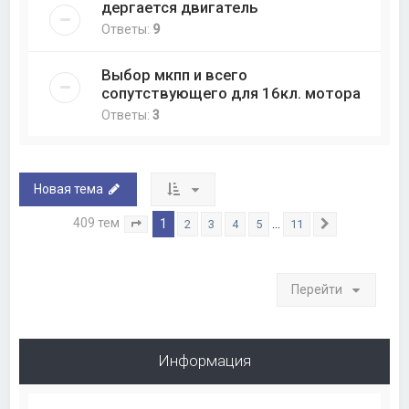
дергается двигатель
Ответы:
9
Выбор мкпп и всего
сопутствующего для 16кл. мотора
Ответы:
3
Новая тема
409 тем
1
…
2
3
4
5
11
Страница
1
из
11
След.
Перейти
Информация