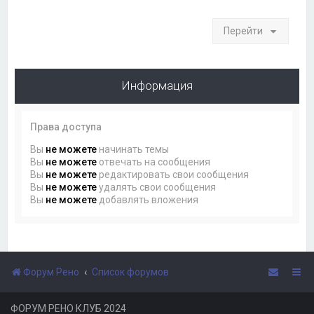
Перейти
Информация
Права доступа
Вы
не можете
начинать темы
Вы
не можете
отвечать на сообщения
Вы
не можете
редактировать свои сообщения
Вы
не можете
удалять свои сообщения
Вы
не можете
добавлять вложения
Форум Рено
Список форумов
ФОРУМ РЕНО КЛУБ 2024