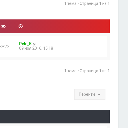
1 тема • Страница
1
из
1
Petr_K
3823
09 ноя 2016, 15:18
1 тема • Страница
1
из
1
Перейти