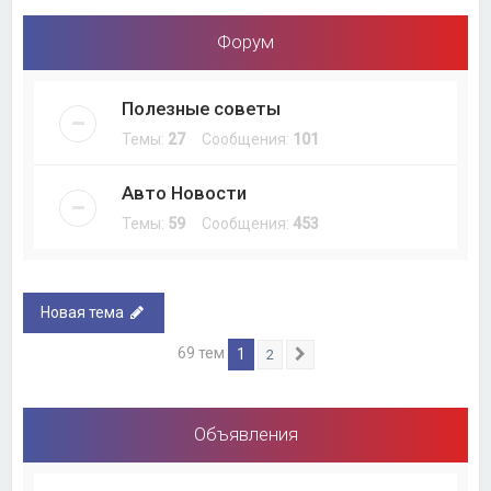
Форум
Полезные советы
Темы:
27
Сообщения:
101
Авто Новости
Темы:
59
Сообщения:
453
Новая тема
69 тем
1
2
След.
Объявления