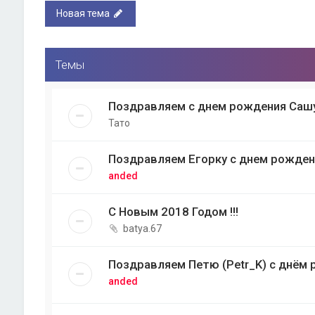
Новая тема
Темы
Поздравляем с днем рождения Сашу 
Тато
Поздравляем Егорку с днем рождени
anded
С Новым 2018 Годом !!!
batya.67
Поздравляем Петю (Petr_K) с днём р
anded