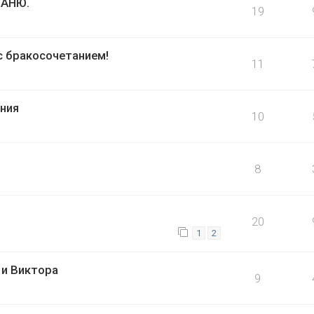
ТАНЮ.
19
с бракосочетанием!
11
ния
10
8
20
1
2
 и Виктора
9