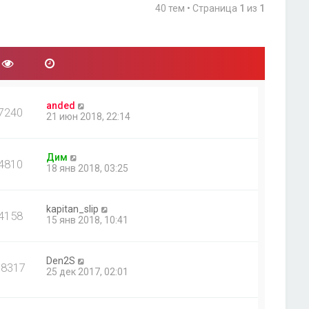
40 тем • Страница
1
из
1
anded
7240
21 июн 2018, 22:14
Дим
4810
18 янв 2018, 03:25
kapitan_slip
4158
15 янв 2018, 10:41
Den2S
18317
25 дек 2017, 02:01