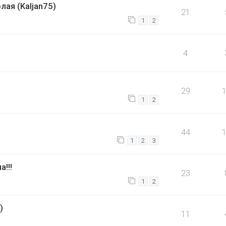
ая (Kaljan75)
21
1
2
4
29
1
2
44
1
2
3
!!!
23
1
2
)
11