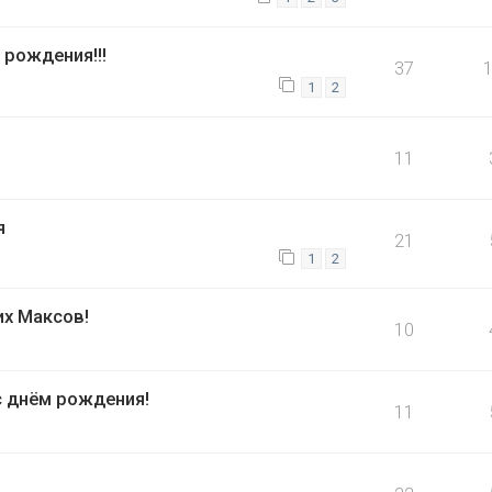
 рождения!!!
37
1
2
11
я
21
1
2
х Максов!
10
 днём рождения!
11