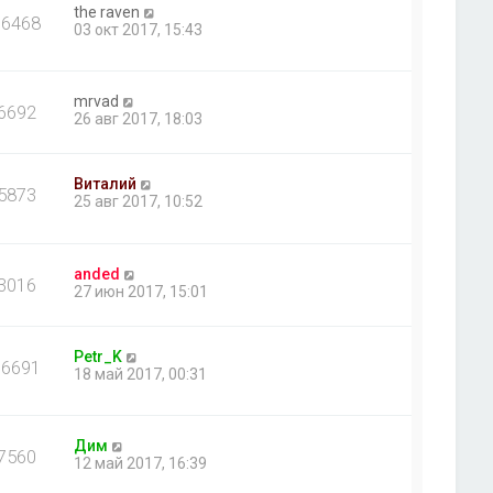
the raven
36468
03 окт 2017, 15:43
mrvad
6692
26 авг 2017, 18:03
Виталий
5873
25 авг 2017, 10:52
anded
3016
27 июн 2017, 15:01
Petr_K
66691
18 май 2017, 00:31
Дим
7560
12 май 2017, 16:39