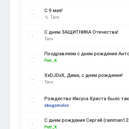
С 9 мая!
Тато
С днем ЗАЩИТНИКА Отечества!
Тато
Поздравляем с днем рождения Анто
Petr_K
XxDJDxX, Дима, с днем рождения!
Тато
Рождество Иисуса Христа было так .
sbogomolov
С днем рождения Сергей (rainman12
Petr_K