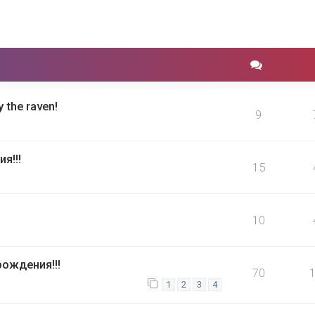
the raven!
9
я!!!
15
10
ождения!!!
70
1
2
3
4