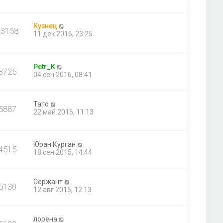
Кузнец
13158
11 дек 2016, 23:25
Petr_K
3725
04 сен 2016, 08:41
Тато
5887
22 май 2016, 11:13
Юран Курган
4515
18 сен 2015, 14:44
Сержант
5130
12 авг 2015, 12:13
лорена