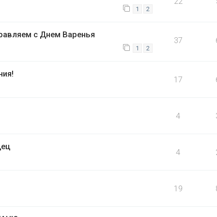
22
1
2
равляем с Днем Варенья
37
1
2
ния!
17
4
дец
4
19