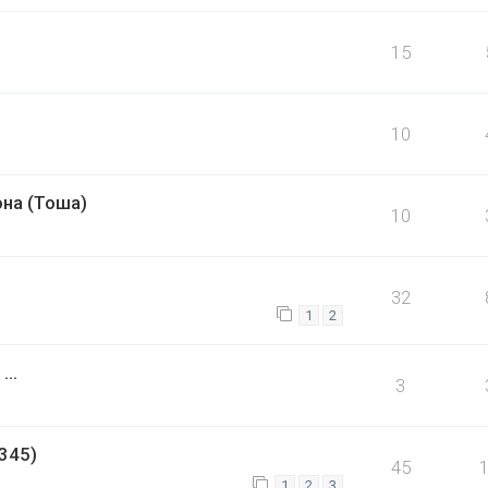
15
10
на (Тоша)
10
32
1
2
..
3
345)
45
1
2
3