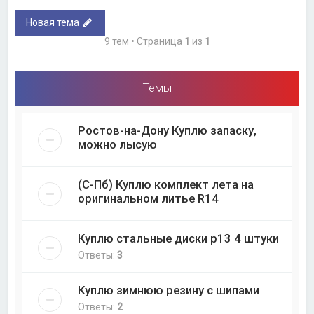
Новая тема
9 тем • Страница
1
из
1
Темы
Ростов-на-Дону Куплю запаску,
можно лысую
(С-Пб) Куплю комплект лета на
оригинальном литье R14
Куплю стальные диски р13 4 штуки
Ответы:
3
Куплю зимнюю резину с шипами
Ответы:
2