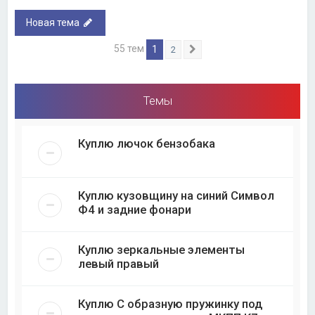
Новая тема
55 тем
1
2
След.
Темы
Куплю лючок бензобака
Куплю кузовщину на синий Символ
Ф4 и задние фонари
Куплю зеркальные элементы
левый правый
Куплю С образную пружинку под