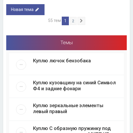
Новая тема
55 тем
1
2
След.
Темы
Куплю лючок бензобака
Куплю кузовщину на синий Символ
Ф4 и задние фонари
Куплю зеркальные элементы
левый правый
Куплю С образную пружинку под