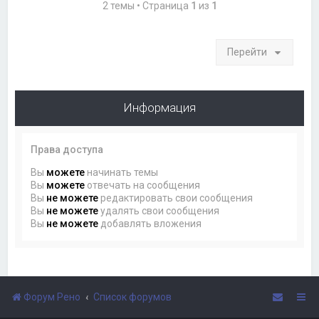
2 темы • Страница
1
из
1
Перейти
Информация
Права доступа
Вы
можете
начинать темы
Вы
можете
отвечать на сообщения
Вы
не можете
редактировать свои сообщения
Вы
не можете
удалять свои сообщения
Вы
не можете
добавлять вложения
Форум Рено
Список форумов